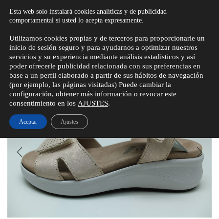
MI CUENTA
CARRITO
0,00
€
Esta web solo instalará cookies analíticas y de publicidad
comportamental si usted lo acepta expresamente.
Utilizamos cookies propias y de terceros para proporcionarle un
inicio de sesión seguro y para ayudarnos a optimizar nuestros
servicios y su experiencia mediante análisis estadísticos y así
Inicio
Mujer
Sandalia
poder ofrecerle publicidad relacionada con sus preferencias en
base a un perfil elaborado a partir de sus hábitos de navegación
(por ejemplo, las páginas visitadas) Puede cambiar la
ESTAMOS DE VACACIONES
configuración, obtener más información o revocar este
consentimiento en los
AJUSTES
.
Aceptar
Ajustes