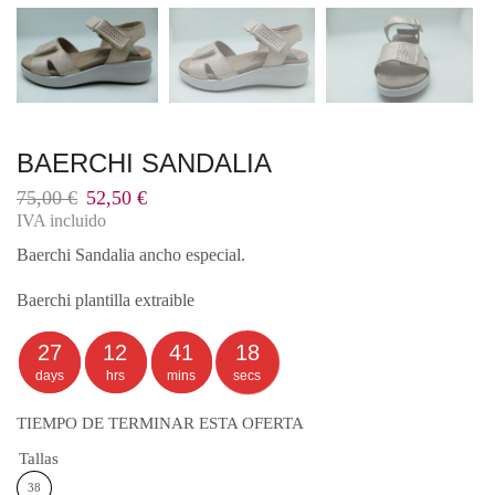
BAERCHI SANDALIA
El
El
75,00
€
52,50
€
precio
precio
IVA incluido
original
actual
Baerchi Sandalia ancho especial.
era:
es:
75,00 €.
52,50 €.
Baerchi plantilla extraible
27
12
41
18
days
hrs
mins
secs
TIEMPO DE TERMINAR ESTA OFERTA
Tallas
38