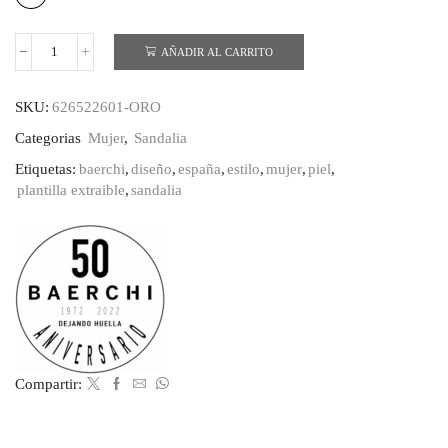
AÑADIR AL CARRITO
BAERCHI
SANDALIA
cantidad
SKU:
626522601-ORO
Categorias
Mujer
,
Sandalia
Etiquetas:
baerchi
,
diseño
,
españa
,
estilo
,
mujer
,
piel
,
plantilla extraible
,
sandalia
Compartir: