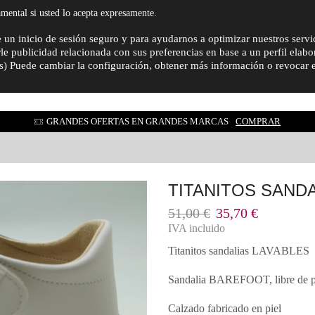
PATELIA.ES
amental si usted lo acepta expresamente.
 un inicio de sesión seguro y para ayudarnos a optimizar nuestros servi
rle publicidad relacionada con sus preferencias en base a un perfil elabo
HOMBRE
MUJER
NIÑO
OFERTAS
COMP
as) Puede cambiar la configuración, obtener más información o revocar e
GRANDES OFERTAS EN GRANDES MARCAS
COMPRAR
TITANITOS SAND
El
El
51,00
€
35,70
€
precio
precio
IVA incluido
original
actual
Titanitos sandalias LAVABLES
era:
es:
51,00 €.
35,70 €.
Sandalia BAREFOOT, libre de p
Calzado fabricado en piel