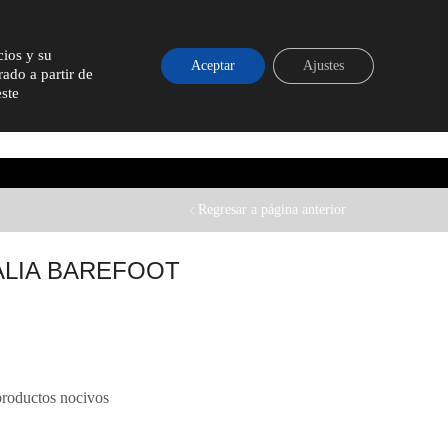
MI CUENTA
CARRITO
0,00
€
cios y su
Aceptar
Ajustes
rado a partir de
LEMENTOS
BLOG
ste
YOUTUBE
Regresar a página anterior
ALIA BAREFOOT
roductos nocivos