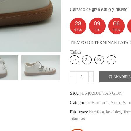
Calzado de gran estilo y diseño
28
09
06
days
hrs
mins
TIEMPO DE TERMINAR ESTA 
Tallas
23
24
25
26
AÑADIR A
TITANITOS
SANDALIA
BAREFOOT
SKU:
L5402601-TANGON
cantidad
Categorias
Barefoot
,
Niño
,
Sand
Etiquetas:
barefoot
,
lavables
,
libr
titanitos