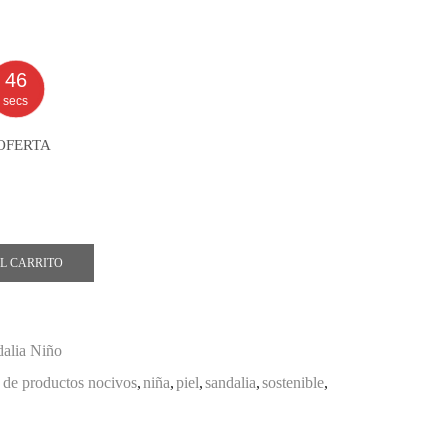
46
secs
OFERTA
L CARRITO
alia Niño
e de productos nocivos
,
niña
,
piel
,
sandalia
,
sostenible
,