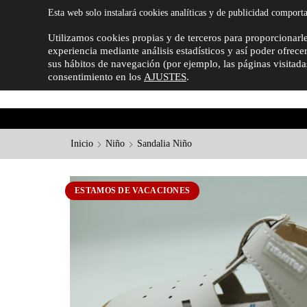
926-27-11-35
601-053-777
CONTACTO@ZA
Esta web solo instalará cookies analíticas y de publicidad comport
Utilizamos cookies propias y de terceros para proporcionarle
experiencia mediante análisis estadísticos y así poder ofrece
sus hábitos de navegación (por ejemplo, las páginas visitad
consentimiento en los
AJUSTES
.
Inicio
Niño
Sandalia Niño
ESTAMOS DE VACACIONES